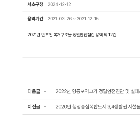
서초구청
2024-12-12
용역기간
2021-03-26 ~ 2021-12-15
2021년 반포천 복개구조물 정밀안전점검 용역 외 12건
다음글
2022년 영등포역고가 정밀안전진단 및 실태
이전글
2020년 행정중심복합도시 3,4생활권 시설물